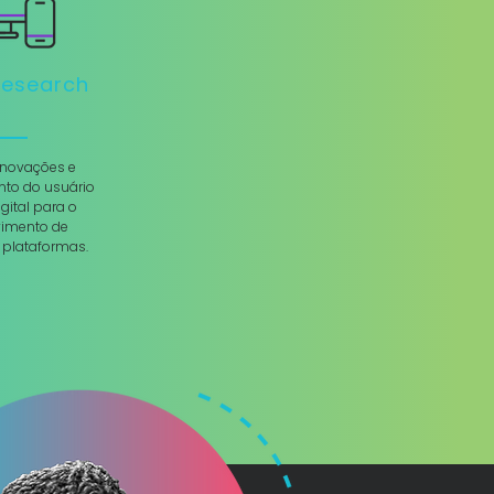
 Research
inovações e
to do usuário
igital para o
vimento de
 plataformas.