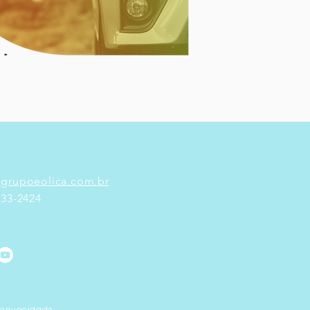
grupoeolica.com.br
033-2424
 privacidade