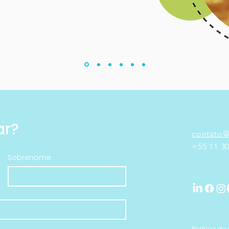
Vamos conversar? 
contato@
+55 11 3
Sobrenome
Política de