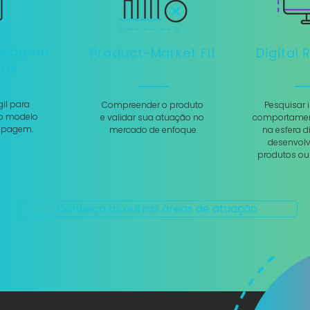
delagem
Product-Market Fit
Digital
ios
gil para
Compreender o produto
Pesquisar 
o modelo
e validar sua atuação no
comportamen
tipagem.
mercado de enfoque.
na esfera d
desenvol
produtos ou
Conheça as outras áreas de atuação