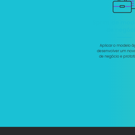
Sprint de mo
de negóc
Aplicar o modelo á
desenvolver um nov
de negócio e proto